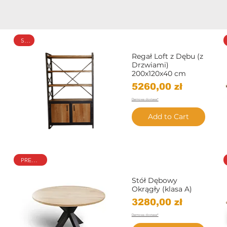
Sale
Regał Loft z Dębu (z
Drzwiami)
200x120x40 cm
Price
5260,00 zł
Darmowa dostawa*
Add to Cart
Quick View
PREMIUM
Stół Dębowy
Okrągły (klasa A)
Price
3280,00 zł
Darmowa dostawa*