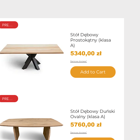
PREMIUM
Stół Dębowy
Prostokątny (klasa
A)
Price
5340,00 zł
Darmowa dostawa*
Add to Cart
Quick View
PREMIUM
Stół Dębowy Duński
Ovalny (klasa A)
Price
5760,00 zł
Darmowa dostawa*