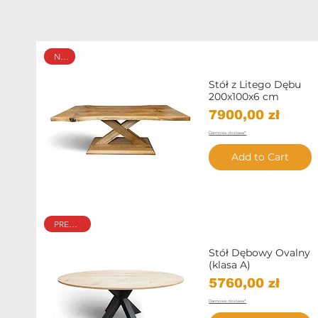
NEW
Stół z Litego Dębu
200x100x6 cm
Price
7900,00 zł
Darmowa dostawa*
Add to Cart
Quick View
PREMIUM
Stół Dębowy Ovalny
(klasa A)
Price
5760,00 zł
Darmowa dostawa*