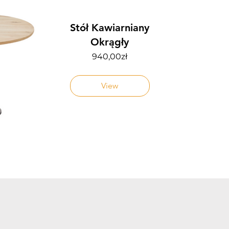
Stół Kawiarniany
Okrągły
Price
940,00zł
View