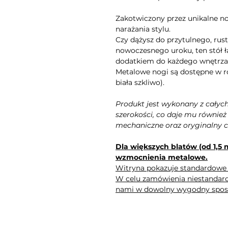
Zakotwiczony przez unikalne nog
narażania stylu.
Czy dążysz do przytulnego, rus
nowoczesnego uroku, ten stół 
dodatkiem do każdego wnętrza
Metalowe nogi są dostępne w ró
biała szkliwo).
Produkt jest wykonany z całych
szerokości, co daje mu również
mechaniczne oraz oryginalny c
Dla większych blatów (od 1,5
wzmocnienia metalowe.
Witryna pokazuje standardowe
W celu zamówienia niestandard
nami w dowolny wygodny spos