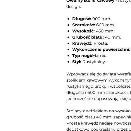
Owalny stolik kawowy
- rusty
design.
Długość:
900 mm.
Szerokość:
600 mm.
Wysokość:
450 mm.
Grubość blatu:
40 mm.
Krawędź:
Prosta.
Wykończenie powierzchni:
Typ nogi:
Matrix.
Styl:
Rustykalny.
Wprowadź się do świata wyraf
stolikiem kawowym wykonanym
rustykalnego uroku i współcz
długości i 600 mm szerokości, t
jednocześnie dopasowując się d
Stojący z wdziękiem na wysokoś
grubość blatu 40 mm, zapewnia
Prosta krawędź nadaje nowocze
dodatkowo podkreślany przez 