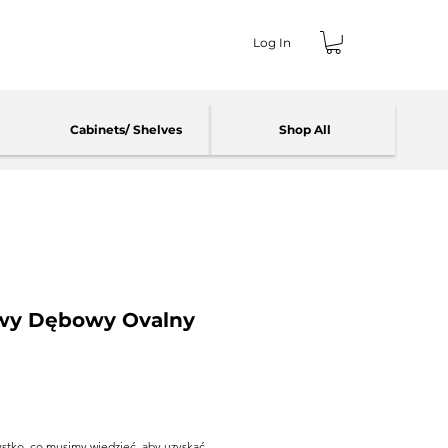
Log In
Cabinets/ Shelves
Shop All
owy Dębowy Ovalny
ystko, co musimy wiedzieć, aby uzyskać