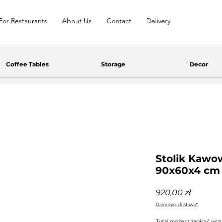
For Restaurants
About Us
Contact
Delivery
Coffee Tables
Storage
Decor
Stolik Kaw
90x60x4 cm
Price
920,00 zł
Darmowa dostawa*
Tutaj możesz zapisać wsz