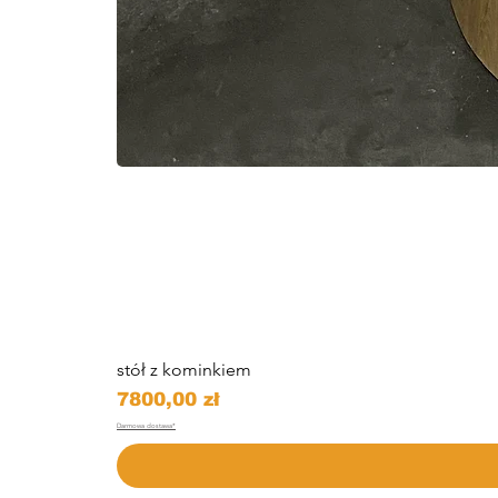
stół z kominkiem
Price
7800,00 zł
Darmowa dostawa*