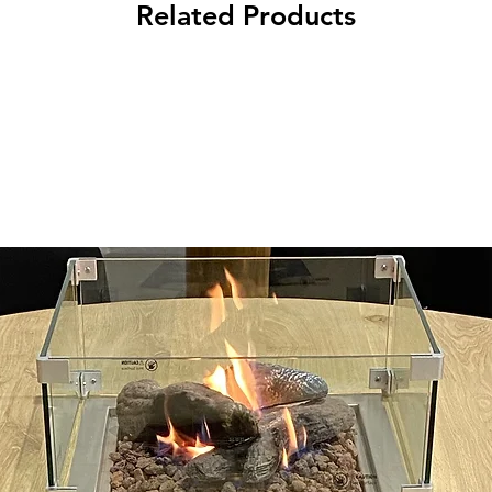
unikalnym elementom 
Related Products
ręcznie wykonany z db
wyjątkową atmosferę
Drewno to żywy mate
jego piękno. W każd
kawałek natury, któr
harmonię.