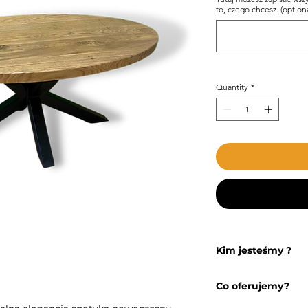
to, czego chcesz. (optiona
Quantity
*
Kim jesteśmy ?
W Oak Land przekszt
Co oferujemy?
dzieła sztuki. Odziedz
nowoczesny wydźwięk