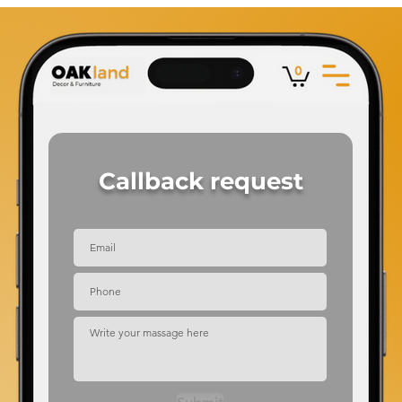
Callback
request