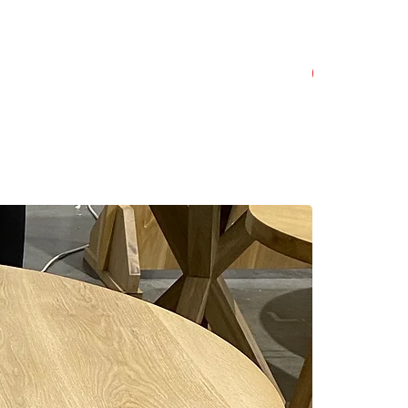
dekoracyjnym. Każdy z nich jest
ałością o detale, aby stworzyć
 w Twoim domu.
NEW
riał, a my umiemy wydobyć z niego
ym produkcie Oak Land znajdziesz
y wniesie do Twojego domu ciepło i