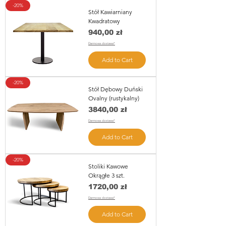
-20%
Stół Kawiarniany
Kwadratowy
Price
940,00 zł
Darmowa dostawa*
Add to Cart
-20%
Stół Dębowy Duński
Ovalny (rustykalny)
Price
3840,00 zł
Darmowa dostawa*
Add to Cart
-20%
Stoliki Kawowe
Okrągłe 3 szt.
Price
1720,00 zł
Darmowa dostawa*
Add to Cart