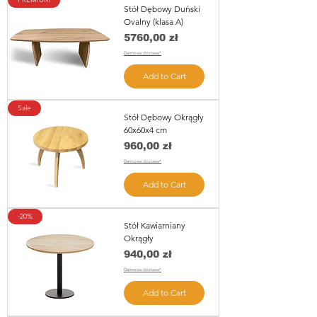
Stół Dębowy Duński
Ovalny (klasa A)
Price
5760,00 zł
Darmowa dostawa*
Add to Cart
Sale
Stół Dębowy Okrągły
60x60x4 cm
Price
960,00 zł
Darmowa dostawa*
Add to Cart
-20%
Stół Kawiarniany
Okrągły
Price
940,00 zł
Darmowa dostawa*
Add to Cart