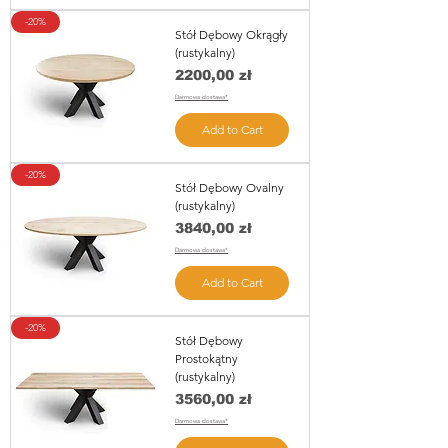
-20%
Stół Dębowy Okrągły
(rustykalny)
Price
2200,00 zł
Darmowa dostawa*
Add to Cart
-20%
Stół Dębowy Ovalny
(rustykalny)
Price
3840,00 zł
Darmowa dostawa*
Add to Cart
-20%
Stół Dębowy
Prostokątny
(rustykalny)
Price
3560,00 zł
Darmowa dostawa*