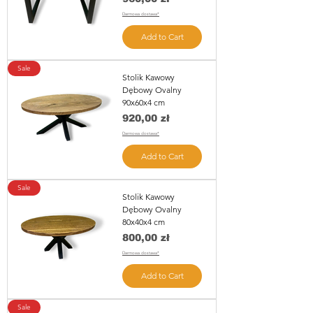
Darmowa dostawa*
Add to Cart
Sale
Stolik Kawowy
Dębowy Ovalny
90x60x4 cm
Price
920,00 zł
Darmowa dostawa*
Add to Cart
Sale
Stolik Kawowy
Dębowy Ovalny
80x40x4 cm
Price
800,00 zł
Darmowa dostawa*
Add to Cart
Sale