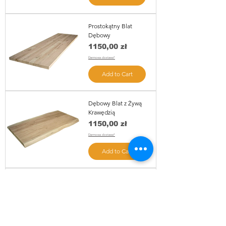
Prostokątny Blat
Dębowy
Price
1150,00 zł
Darmowa dostawa*
Add to Cart
Dębowy Blat z Żywą
Krawędzią
Price
1150,00 zł
Darmowa dostawa*
Add to Cart
Owalny Blat Dębowy
Price
1585,00 zł
Darmowa dostawa*