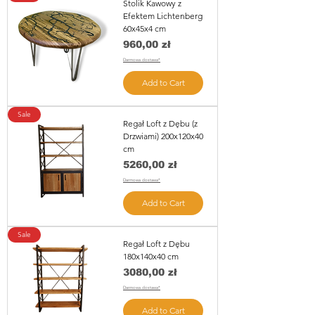
Stolik Kawowy z
Efektem Lichtenberg
60x45x4 cm
Price
960,00 zł
Darmowa dostawa*
Add to Cart
Sale
Regał Loft z Dębu (z
Drzwiami) 200x120x40
cm
Price
5260,00 zł
Darmowa dostawa*
Add to Cart
Sale
Regał Loft z Dębu
180x140x40 cm
Price
3080,00 zł
Darmowa dostawa*
Add to Cart