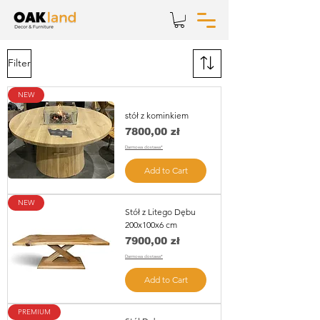
Filter
NEW
stół z kominkiem
Price
7800,00 zł
Darmowa dostawa*
Add to Cart
NEW
Stół z Litego Dębu
200x100x6 cm
Price
7900,00 zł
Darmowa dostawa*
Add to Cart
PREMIUM