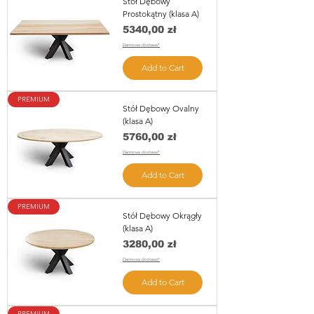
Stół Dębowy
Prostokątny (klasa A)
Price
5340,00 zł
Darmowa dostawa*
Add to Cart
PREMIUM
Stół Dębowy Ovalny
(klasa A)
Price
5760,00 zł
Darmowa dostawa*
Add to Cart
PREMIUM
Stół Dębowy Okrągły
(klasa A)
Price
3280,00 zł
Darmowa dostawa*
Add to Cart
PREMIUM