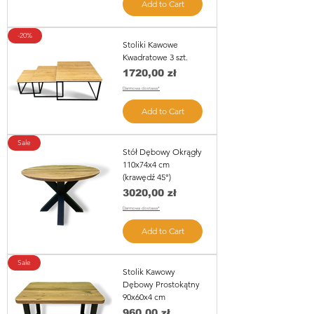
Add to Cart
-20%
Stoliki Kawowe
Kwadratowe 3 szt.
Price
1720,00 zł
Darmowa dostawa*
Add to Cart
Sale
Stół Dębowy Okrągły
110x74x4 cm
(krawędź 45°)
Price
3020,00 zł
Darmowa dostawa*
Add to Cart
Sale
Stolik Kawowy
Dębowy Prostokątny
90x60x4 cm
Price
960,00 zł